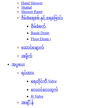
Hand Shower
Shattaf
Shower Panel
ဇိမ်ခံရေစစ် နှင့် ရေမြောင်း
ဇိမ်ခံစက်
Basin Drain
Floor Drain ၊
ထောင်ချောက်
အမှိုက်
အပူပေး
ရပ်ထား
ရေတိုင်ကီ Valve
လေဝင်လေထွက်
H Valve
အချိ်န်