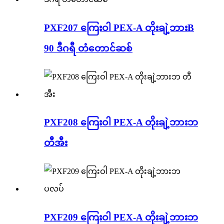
PXF207 ကြေးဝါ PEX-A တိုးချဲ့ဘားB
90 ဒီဂရီ တံတောင်ဆစ်
PXF208 ကြေးဝါ PEX-A တိုးချဲ့ဘားဘ
တီအီး
PXF209 ကြေးဝါ PEX-A တိုးချဲ့ဘားဘ