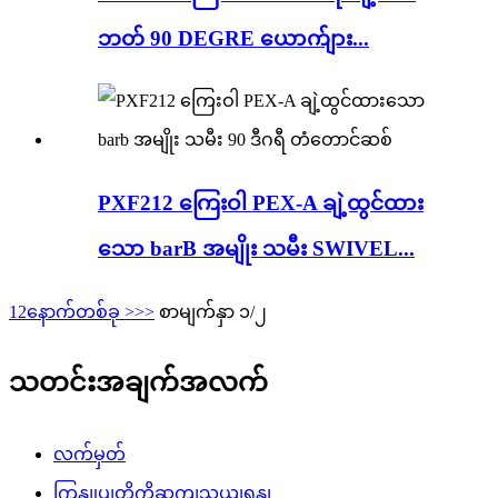
ဘတ် 90 DEGRE ယောက်ျား...
PXF212 ကြေးဝါ PEX-A ချဲ့ထွင်ထား
သော barB အမျိုး သမီး SWIVEL...
1
2
နောက်တစ်ခု >
>>
စာမျက်နှာ ၁/၂
သတင်းအချက်အလက်
လက်မှတ်
ကြှနျုပျတို့ကိုဆကျသှယျရနျ