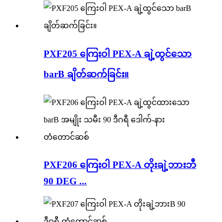
PXF205 ကြေးဝါ PEX-A ချဲ့ထွင်သော
barB ချိတ်ဆက်ခြင်း။
PXF206 ကြေးဝါ PEX-A တိုးချဲ့ဘားဘီ
90 DEG ...