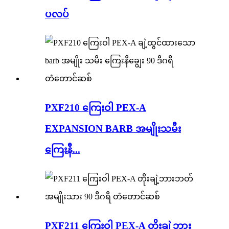
ပလပ်
PXF210 ကြေးဝါ PEX-A
EXPANSION BARB အမျိုးသမီး
ကြေးနီ...
PXF211 ကြေးဝါ PEX-A တိုးချဲ့ဘား