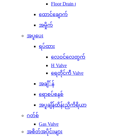
Floor Drain ၊
ထောင်ချောက်
အမှိုက်
အပူပေး
ရပ်ထား
လေဝင်လေထွက်
H Valve
ရေတိုင်ကီ Valve
အချိ်န်
ရောစပ်စနစ်
အပူချိန်ထိန်းညှိကိရိယာ
ဂတ်စ်
Gas Valve
အစိတ်အပိုင်းများ