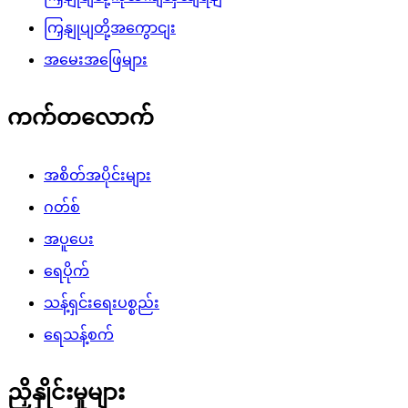
ကြှနျုပျတို့အကွောငျး
အမေးအဖြေများ
ကက်တလောက်
အစိတ်အပိုင်းများ
ဂတ်စ်
အပူပေး
ရေပိုက်
သန့်ရှင်းရေးပစ္စည်း
ရေသန့်စက်
ညှိနှိုင်းမှုများ