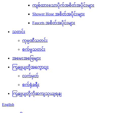
ကျစ်ထားသောပိုက်အစိတ်အပိုင်းများ
Shower Hose အစိတ်အပိုင်းများ
Faucets အစိတ်အပိုင်းများ
သတင်း
ကုမ္ပဏီသတင်း
စက်မှုသတင်း
အမေးအဖြေများ
ကြှနျုပျတို့အကွောငျး
လက်မှတ်
စက်ရုံခရီး
ကြှနျုပျတို့ကိုဆကျသှယျရနျ
English