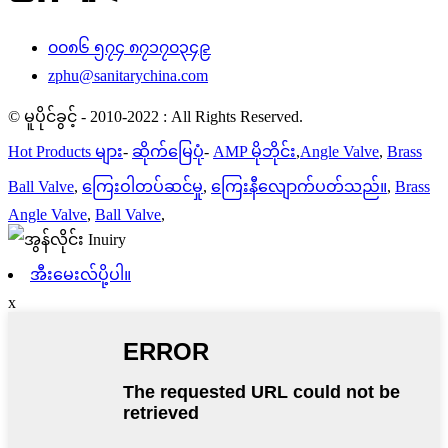
၀၀၈၆ ၅၇၄ ၈၇၁၇၀၃၄၉
zphu@sanitarychina.com
© မူပိုင်ခွင့် - 2010-2022 : All Rights Reserved.
Hot Products များ
-
ဆိုက်မြေပုံ
-
AMP မိုဘိုင်း
,
Angle Valve
,
Brass
Ball Valve
,
ကြေးဝါတပ်ဆင်မှု
,
ကြေးနီလျောက်ပတ်သည်။
,
Brass
Angle Valve
,
Ball Valve
,
အီးမေးလ်ပို့ပါ။
x