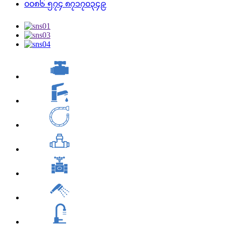
၀၀၈၆ ၅၇၄ ၈၇၁၇၀၃၄၉