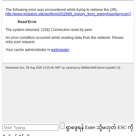
ရှာဖွေရန် Enter သို့မဟုတ် ESC ကို