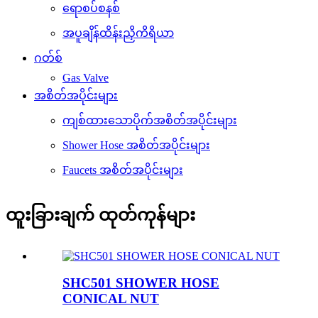
ရောစပ်စနစ်
အပူချိန်ထိန်းညှိကိရိယာ
ဂတ်စ်
Gas Valve
အစိတ်အပိုင်းများ
ကျစ်ထားသောပိုက်အစိတ်အပိုင်းများ
Shower Hose အစိတ်အပိုင်းများ
Faucets အစိတ်အပိုင်းများ
ထူးခြားချက် ထုတ်ကုန်များ
SHC501 SHOWER HOSE
CONICAL NUT